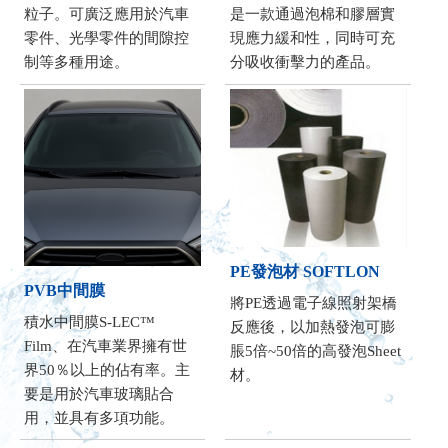
粒子。可廣泛應用於汽車
是一款通過泡棉和膠層實
零件、光學零件的間隙控
現應力緩和性，同時可充
制等多種用途。
分吸收衝擊力的產品。
PE發泡材 SOFTLON
PVB中間膜
將PE透過電子線照射架橋
積水中間膜S-LEC™
反應後，以加熱發泡可膨
Film、在汽車業界擁有世
脹5倍~50倍的高發泡Sheet
界50％以上的佔有率。主
材。
要是用於汽車玻璃貼合
用，並具有多項功能。