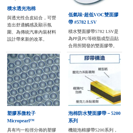
積水透光泡棉
低氣味·超低VOC雙面膠
與透光性合皮結合，可營
帶 #5782 LSV
造出舒適觸感及顯示氛
積水雙面膠帶5782 LSV是
圍、為傳統汽車內裝材料
為PP及PU等樹脂成型品貼
設計帶來新的改革。
合用所開發的雙面膠帶。
塑膠系微粒子
泡棉防水雙面膠帶－5200
Micropearl™
系列
具有均一粒徑分佈的塑膠
機能泡棉膠帶5200系列，