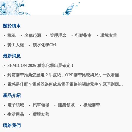
關於積水
概況
名稱起源
管理理念
行動指南
環境友善
勞工人權
積水化學CM
最新消息
SEMICON 2026 積水化學出展確定！
封箱膠帶推薦怎麼選？牛皮紙、OPP膠帶比較與尺寸一次看懂
電感是什麼？電感器為何成為電子電路的關鍵元件？原理到應用
揭密
產品介紹
電子領域
汽車領域
建築領域
機能膠帶
生活用品
環境友善
聯絡我們