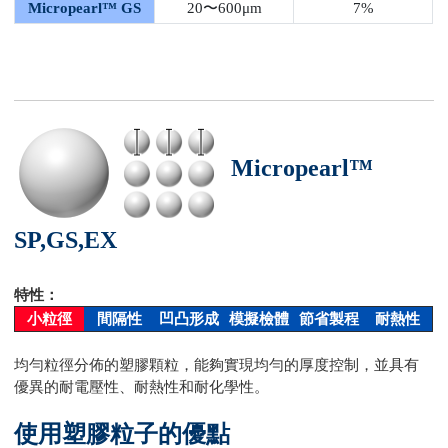
Micropearl™ GS
20〜600μm
7%
Micropearl™
SP,GS,EX
特性：
小粒徑
間隔性
凹凸形成
模擬檢體
節省製程
耐熱性
均勻粒徑分佈的塑膠顆粒，能夠實現均勻的厚度控制，並具有
優異的耐電壓性、耐熱性和耐化學性。
使用塑膠粒子的優點