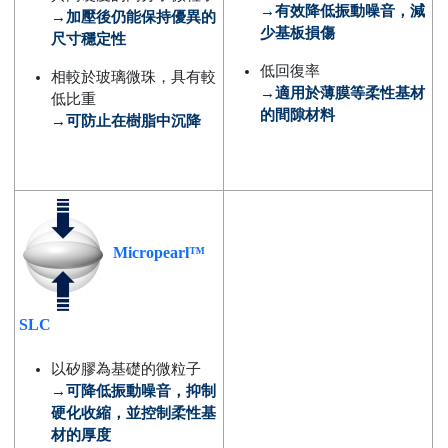
→有效降低振動噪音，減
→加壓後仍能保持優異的
少基板損傷
尺寸穩定性
低回復率
相較於玻璃微珠，具有較
→適用於薄膜等柔性基材
低比重
的間隙材料
→可防止在樹脂中沉降
Micropearl™
SLC
以矽膠為基礎的微粒子
→可降低振動噪音，抑制
硬化收縮，並控制柔性基
材的厚度