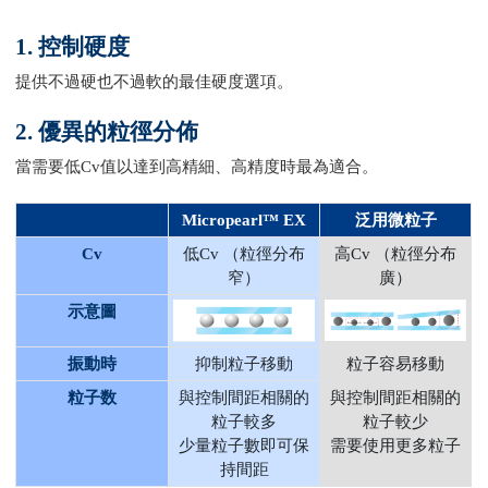
1. 控制硬度
提供不過硬也不過軟的最佳硬度選項。
2. 優異的粒徑分佈
當需要低Cv值以達到高精細、高精度時最為適合。
Micropearl™ EX
泛用微粒子
Cv
低Cv （粒徑分布
高Cv （粒徑分布
窄）
廣）
示意圖
振動時
抑制粒子移動
粒子容易移動
粒子数
與控制間距相關的
與控制間距相關的
粒子較多
粒子較少
少量粒子數即可保
需要使用更多粒子
持間距