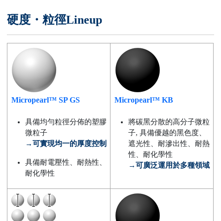
硬度・粒徑Lineup
Micropearl™ SP GS
Micropearl™ KB
具備均勻粒徑分佈的塑膠
將碳黑分散的高分子微粒
微粒子
子, 具備優越的黑色度、
→可實現均一的厚度控制
遮光性、耐滲出性、耐熱
性、耐化學性
具備耐電壓性、耐熱性、
→可廣泛運用於多種領域
耐化學性