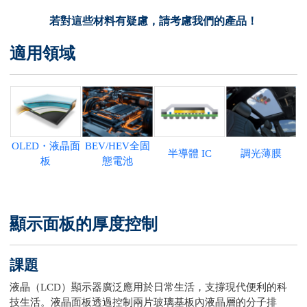
若對這些材料有疑慮，請考慮我們的產品！
適用領域
OLED・液晶面
BEV/HEV全固
半導體 IC
調光薄膜
板
態電池
顯示面板的厚度控制
課題
液晶（LCD）顯示器廣泛應用於日常生活，支撐現代便利的科
技生活。液晶面板透過控制兩片玻璃基板內液晶層的分子排