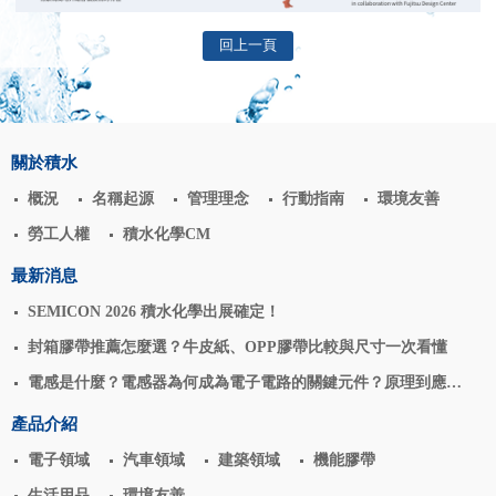
回上一頁
關於積水
概況
名稱起源
管理理念
行動指南
環境友善
勞工人權
積水化學CM
最新消息
SEMICON 2026 積水化學出展確定！
封箱膠帶推薦怎麼選？牛皮紙、OPP膠帶比較與尺寸一次看懂
電感是什麼？電感器為何成為電子電路的關鍵元件？原理到應用
揭密
產品介紹
電子領域
汽車領域
建築領域
機能膠帶
生活用品
環境友善