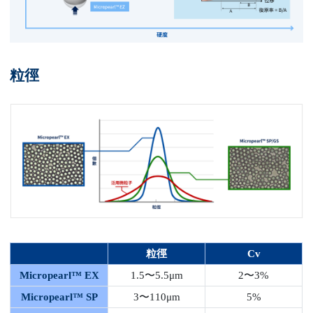
粒徑
粒徑
Cv
Micropearl™ EX
1.5〜5.5μm
2〜3%
Micropearl™ SP
3〜110μm
5%