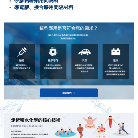
矽膠黏著劑用間隔材
導電膠、接合膠用間隔材料