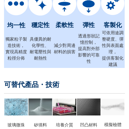
穩定性
柔軟性
彈性
客製化
均一性
可依用途調
透過形狀記
獨家粒子製
具優異的耐
整硬度、彈
憶控制，
造技術，
化學性、
減少對周邊
性與表面處
提高對外部
實現高精度
耐電壓性與
材料的損害
理，
影響的可靠
粒徑分佈
耐熱性
提供客製化
性
建議
可替代產品・技術
模擬檢體
玻璃微珠
凹凸材料
矽填料
培養介質