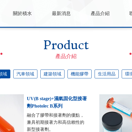
關於積水
最新消息
產品介紹
Product
產品介紹
領域
汽車領域
建築領域
機能膠帶
生活用品
環
UV(B stage)+濕氣固化型接著
劑Photolec B系列
融合了膠帶和接著劑的優點，
兼具初期接著力和高信賴性的
新型接著劑。