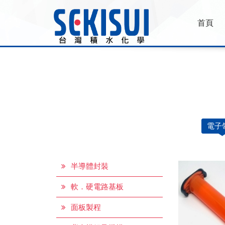
首頁
電子
半導體封裝
軟．硬電路基板
面板製程