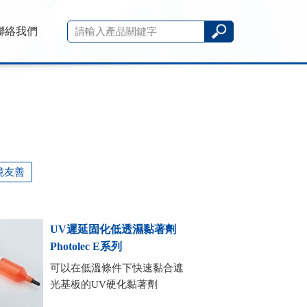
聯絡我們
境友善
UV遲延固化低透濕黏著劑
Photolec E系列
可以在低溫條件下快速黏合遮
光基板的UV硬化黏著劑