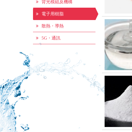
背光模組及機構
電子用樹脂
散熱・導熱
5G・通訊