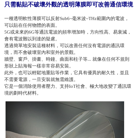
只需黏貼不破壞外觀的透明薄膜即可改善通信環境
一種透明軟性薄膜可以反射Sub6~毫米波~THz範圍內的電波，
可以貼在任何物體的表面。
5G或未來的6G等通訊電波的頻率增加時，方向性高、易衰減，
會有電波難以到達的疑慮。
透過簡單地安裝這種材料，可以改善任何沒有電源的通訊環
境，而不會破壞室內和室外的景觀。
牆壁、窗戶、掛畫、時鐘、曲面和柱子等... 就像在任何不規則
形狀上貼海報一樣非常容易安裝。
此外，也可以輕鬆地重貼等作業，它具有優異的耐久性，並且
不需要電源，一旦安裝就無需維護。
它是一個消除使用者壓力、支持IoT社會、極大地改變了通訊環
境的劃時代材料。