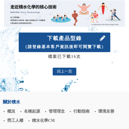
下載產品型錄
（請登錄基本客戶資訊後即可閱覽下載）
檔案已下載16次
回上一頁
關於積水
概況
名稱起源
管理理念
行動指南
環境友善
勞工人權
積水化學CM