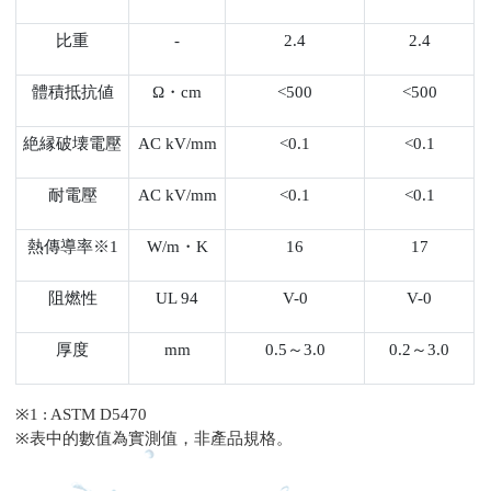
比重
-
2.4
2.4
體積抵抗値
Ω
・cm
<500
<500
絶縁破壊電壓
AC kV/mm
<0.1
<0.1
耐電壓
AC kV/mm
<0.1
<0.1
熱傳導率※1
W/m
・K
16
17
阻燃性
UL 94
V-0
V-0
厚度
mm
0.5
～3.0
0.2
～3.0
※1 : ASTM D5470
※
表中的數值為實測值，非產品規格。