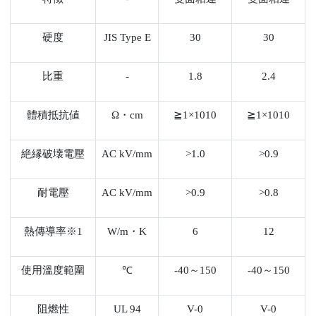
硬度
JIS Type E
30
30
比重
-
1.8
2.4
體積抵抗値
Ω
・cm
≧1×1010
≧1×1010
絶縁破壊電壓
AC kV/mm
>1.0
>0.9
耐電壓
AC kV/mm
>0.9
>0.8
熱傳導率※1
W/m
・K
6
12
使用溫度範圍
℃
-40
～150
-40
～150
阻燃性
UL 94
V-0
V-0