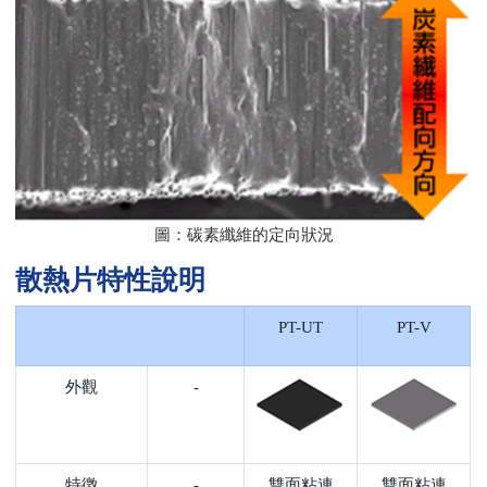
圖：碳素纖維的定向狀況
散熱片特性說明
PT-UT
PT-V
外觀
-
特徴
-
雙面粘連
雙面粘連