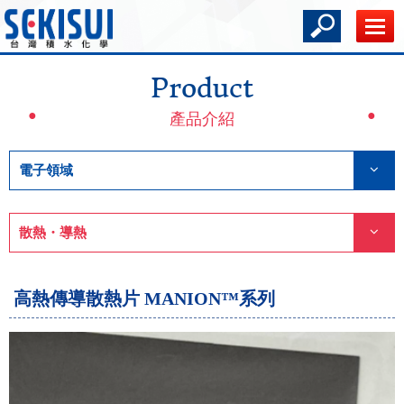
Product
產品介紹
電子領域
散熱・導熱
高熱傳導散熱片 MANION™系列