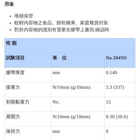
用途
堆積保管
較輕內容物之食品、餅乾糖果、家庭雜貨封裝
對於內容物的識別有需要在膠帶上書寫
,
確認時
性
能
試験項目
単 位
No.504NS
膠帶厚度
mm
0.140
接著力
N/10mm (g/10mm)
3.3 (337)
初期黏著力
No.
12
展開力
N/10mm (g/10mm)
0.30 (30.6)
保持力
mm
0