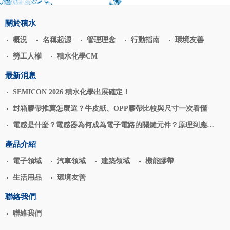
關於積水
概況
名稱起源
管理理念
行動指南
環境友善
勞工人權
積水化學CM
最新消息
SEMICON 2026 積水化學出展確定！
封箱膠帶推薦怎麼選？牛皮紙、OPP膠帶比較與尺寸一次看懂
電感是什麼？電感器為何成為電子電路的關鍵元件？原理到應用
揭密
產品介紹
電子領域
汽車領域
建築領域
機能膠帶
生活用品
環境友善
聯絡我們
聯絡我們