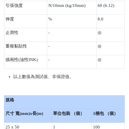
引張強度
N/10mm (kg/10mm)
60 (6.12)
伸度
%
8.0
止滑性
-
◎
重複黏貼性
-
◎
描画性
(
油性INK)
-
◎
以上數值為測試值、非保證值。
規格
尺寸
寬
(mm)x
長
(m)
單位包裝
（
個
）
1
梱包 （
個
）
25 x 50
1
100