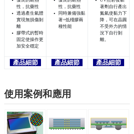
優良的耐熱
優良的耐熱
UV照射後黏
性，抗藥性
性，抗藥性
著劑自行產出
透過產生氣體
同時兼備強黏
氮氣使黏力下
實現無損傷剝
著+低殘膠兩
降，可在晶圓
離
種性能
不受外力的情
膠帶式的暫時
況下自行剝
固定使操作更
離。
加安全穩定
產品細節
產品細節
產品細節
使用案例和應用