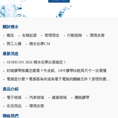
關於積水
概況
名稱起源
管理理念
行動指南
環境友善
勞工人權
積水化學CM
最新消息
SEMICON 2026 積水化學出展確定！
封箱膠帶推薦怎麼選？牛皮紙、OPP膠帶比較與尺寸一次看懂
電感是什麼？電感器為何成為電子電路的關鍵元件？原理到應用
揭密
產品介紹
電子領域
汽車領域
建築領域
機能膠帶
生活用品
環境友善
聯絡我們