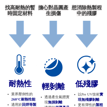
找高耐熱的暫
擔心對晶圓產
想消除熱製程
時固定材料
生損傷
中的殘膠
耐熱性
低殘膠
輕剝離
業界壓倒性的
以
Pre UV
技術
實
透過產生氣體實
260°C耐熱性能
現無殘膠剝離
現
無損剝離
適用於
回焊等製
更有彈性的
製程