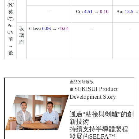
(N/
-
Cu:
4.51
→
0.10
Au:
13.5
英
吋
)
Pre
玻
Glass:
0.06
→
<
0.01
-
-
UV
璃
前
面
→
後
產品的研發故
SEKISUI
Product
事
Development Story
通過“粘接與剝離”的創
新技術
持續支持半導體製程
發展的SELFA™