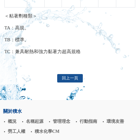
＜粘著劑種類＞
TA：高規。
TB：標準。
TC：兼具耐熱和強力黏著力超高規格
回上一頁
關於積水
概況
名稱起源
管理理念
行動指南
環境友善
勞工人權
積水化學CM