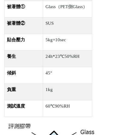
被著體①
Glass（
PET
側
Glass
）
被著體②
SUS
貼合壓力
5kg×
10sec
養生
24h*23℃
50%RH
傾斜
45°
負重
1kg
測試溫度
60℃
90%RH