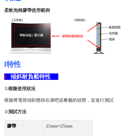
柔軟泡棉膠帶使用範例
l
特性
1
傾斜耐負載特性
①
模擬使用狀況
模擬將電視傾斜懸掛在酒吧或餐廳的狀態，並進行測試
②
測試方法
膠帶
25mm×
25mm