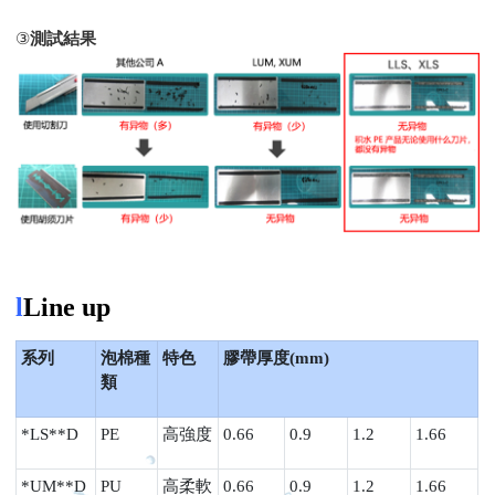
③
測試結果
l
Line up
系列
泡棉種
特色
膠帶厚度(mm)
類
*LS**D
PE
高強度
0.66
0.9
1.2
1.66
*UM**D
PU
高柔軟
0.66
0.9
1.2
1.66