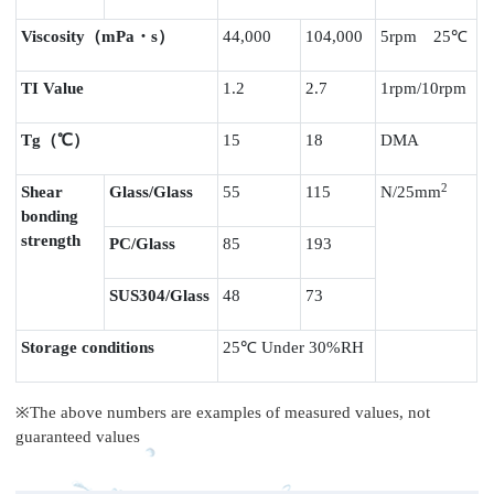
Viscosity
（
mPa
・
s
）
44,000
104,000
5rpm
25
℃
TI Value
1.2
2.7
1rpm/10rpm
Tg
（℃）
15
18
DMA
2
Shear
Glass/Glass
55
115
N/25mm
bonding
strength
PC/Glass
85
193
SUS304/Glass
48
73
Storage conditions
25℃
Under 30%RH
※
The above numbers are examples of measured values, not
guaranteed values