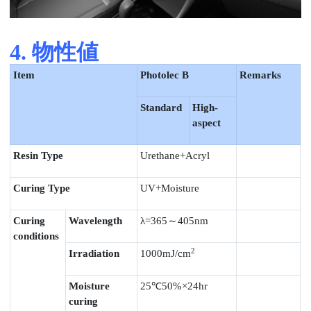
4. 物性値
Item
Photolec B
Remarks
Standard
High-
aspect
Resin Type
Urethane+Acryl
Curing Type
UV+Moisture
Curing
Wavelength
λ
=365
～
405nm
conditions
2
Irradiation
1000mJ/cm
Moisture
25℃
50%
×
24hr
curing