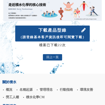
下載產品型錄
（請登錄基本客戶資訊後即可閱覽下載）
檔案已下載22次
回上一頁
關於積水
概況
名稱起源
管理理念
行動指南
環境友善
勞工人權
積水化學CM