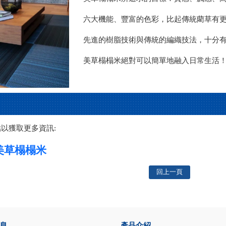
六大機能、豐富的色彩，比起傳統藺草有
先進的樹脂技術與傳統的編織技法，十分
美草榻榻米絕對可以簡單地融入日常生活
以獲取更多資訊:
 美草榻榻米
回上一頁
息
產品介紹