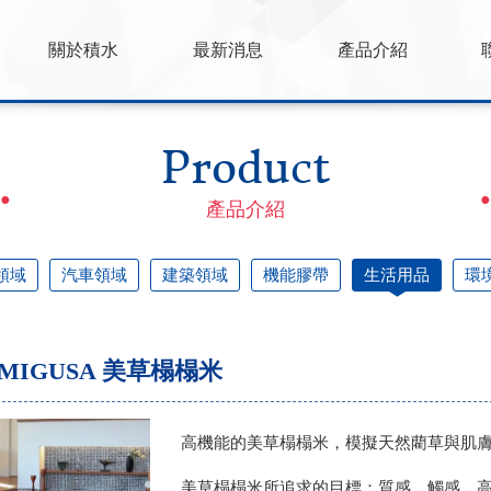
關於積水
最新消息
產品介紹
Product
產品介紹
領域
汽車領域
建築領域
機能膠帶
生活用品
環
MIGUSA 美草榻榻米
高機能的美草榻榻米，模擬天然藺草與肌
美草榻榻米所追求的目標：質感、觸感、