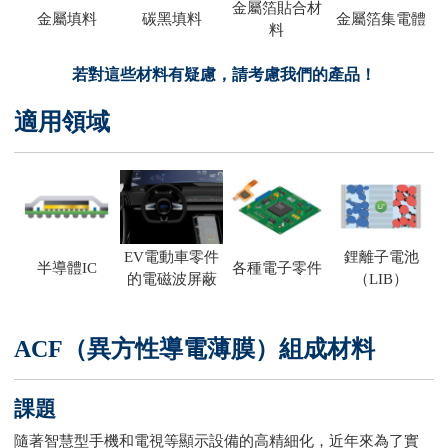
金屬箔貼合材
金屬填料
碳黑填料
金屬箔集電體
料
若對這些材料有疑慮，請考慮我們的產品！
適用領域
EV電動車零件
鋰離子電池
半導體IC
各種電子零件
的電磁波屏蔽
（LIB）
ACF（異方性導電薄膜）組成材料
課題
隨著智慧型手機和電視等顯示設備的高精細化，近年來為了實