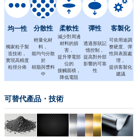
分散性
柔軟性
彈性
客製化
均一性
減少對周邊
輕量化材
可依用途調
材料的損
透過形狀記
獨家粒子製
料，
整硬度、彈
害，
憶控制，
造技術，
能均勻分散
性與表面處
提升導電部
提高對外部
實現高精度
於
理，
位的
影響的可靠
粒徑分佈
樹脂與漿料
提供客製化
接觸面積，
性
中
建議
降低電阻
可替代產品・技術