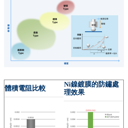
Ni鎳鍍膜的防鏽處
體積電阻比較
理效果