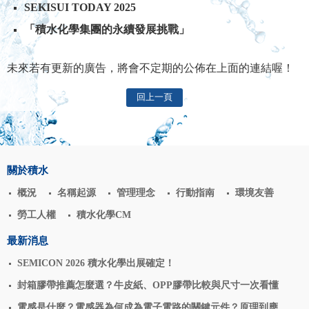
SEKISUI TODAY 2025
「積水化學集團的永續發展挑戰」
未來若有更新的廣告，將會不定期的公佈在上面的連結喔！
回上一頁
關於積水
概況
名稱起源
管理理念
行動指南
環境友善
勞工人權
積水化學CM
最新消息
SEMICON 2026 積水化學出展確定！
封箱膠帶推薦怎麼選？牛皮紙、OPP膠帶比較與尺寸一次看懂
電感是什麼？電感器為何成為電子電路的關鍵元件？原理到應用