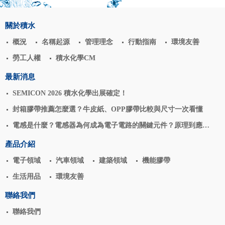
關於積水
概況
名稱起源
管理理念
行動指南
環境友善
勞工人權
積水化學CM
最新消息
SEMICON 2026 積水化學出展確定！
封箱膠帶推薦怎麼選？牛皮紙、OPP膠帶比較與尺寸一次看懂
電感是什麼？電感器為何成為電子電路的關鍵元件？原理到應用
揭密
產品介紹
電子領域
汽車領域
建築領域
機能膠帶
生活用品
環境友善
聯絡我們
聯絡我們