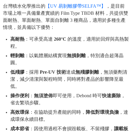
台灣積水化學推出的
【UV 易剝離膠帶SELFA™】
，是目前
市場上唯一具備量產實績的 Film Type TBDB 材料，共提供雙
面耐熱、單面耐熱、單面自剝離 3 種商品，適用於多種生產
情境，並具備以下優勢：
高耐熱
：可承受高達
260°C
的溫度，適用於回焊與高熱製
程。
輕剝離
：以氣體層結構實現
無損剝離
，特別適合超薄晶
圓。
低殘膠
：採用
Pre-UV 技術
達成
無殘膠剝離
，無須藥劑清
潔，減少清潔與製程時間，同時將對產品的影響降至最
低。
操作便利
：
無須塗佈
即可使用，Debond 時可
快速撕除
，
省去繁瑣步驟。
高效環保
：在協助提升產能的同時，
降低對環境負擔
，達
成環保永續目標。
成本節省
：因使用過程不會損毀載板、不留殘膠，
讓載板