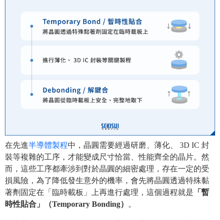
在先進
半導體製程
中，晶圓需要經過研磨、薄化、 3D IC 封
裝等複雜的工序，才能變成尺寸恰當、性能齊全的晶片。然
而，這些工序都牽涉到對於晶圓的細密處理，存在一定的受
損風險，為了降低發生意外的機率，會先將晶圓透過特殊黏
著劑固定在「臨時載板」上再進行處理，這個過程就是
「暫
時性貼合」（Temporary Bonding）
。