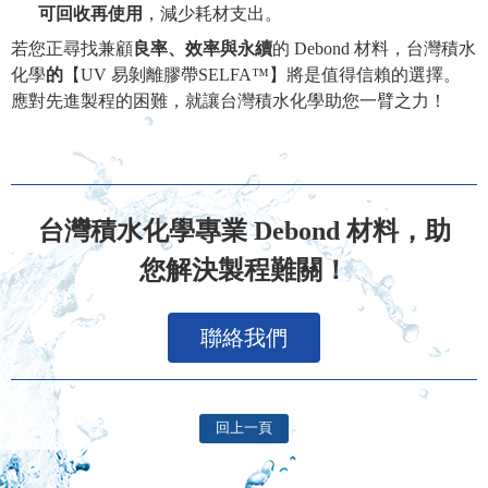
可回收再使用
，減少耗材支出。
若您正尋找兼顧
良率、效率與永續
的 Debond 材料，台灣積水
化學
的
【UV 易剝離膠帶SELFA™】將是值得信賴的選擇。
應對先進製程的困難，就讓台灣積水化學助您一臂之力！
台灣積水化學專業 Debond 材料，助
您解決製程難關！
聯絡我們
回上一頁