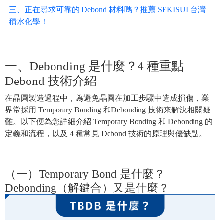
三、正在尋求可靠的 Debond 材料嗎？推薦 SEKISUI 台灣
積水化學！
一、Debonding 是什麼？4 種重點
Debond 技術介紹
在晶圓製造過程中，為避免晶圓在加工步驟中造成損傷，業
界常採用 Temporary Bonding 和Debonding 技術來解決相關疑
難。以下便為您詳細介紹 Temporary Bonding 和 Debonding 的
定義和流程，以及 4 種常見 Debond 技術的原理與優缺點。
（一）Temporary Bond 是什麼？
Debonding（解鍵合）又是什麼？