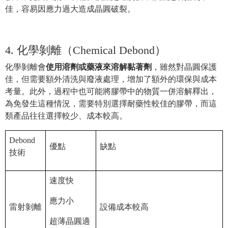
佳，容易因應力過大造成晶圓破裂。
4. 化學剝離（Chemical Debond）
化學剝離會
使用溶劑或藥液來溶解黏著劑
，雖然對晶圓保護
佳，但需要額外清洗與廢液處理，增加了額外的環保與成本
考量。此外，過程中也可能將膠帶中的物質一併溶解釋出，
為免發生這種情況，需要特別選擇耐藥性較佳的膠帶，而這
類產品往往選擇較少、成本較高。
Debond
優點
缺點
技術
速度快
應力小
雷射剝離
設備成本較高
超薄晶圓適