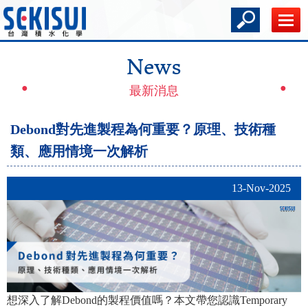
News
最新消息
Debond對先進製程為何重要？原理、技術種
類、應用情境一次解析
13-Nov-2025
想深入了解Debond的製程價值嗎？本文帶您認識Temporary