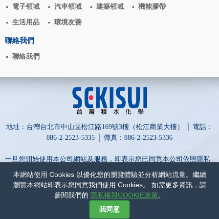
電子領域
汽車領域
建築領域
機能膠帶
生活用品
環境友善
聯絡我們
聯絡我們
地址：台灣台北市中山區松江路169號3樓（松江商業大樓） │ 電話：
886-2-2523-5335 │ 傳真：886-2-2523-5336
一旦您開始使用本公司網站及服務，即表示您已同意本公司依照隱私
權政策蒐集、處理、利用及保護您的個人資訊。
本網站使用 Cookies 以優化您的瀏覽體驗並分析網站流量。繼續
為保障您的權益，請點擊詳閱以下內容：
隱私權與COOKIE政策
和
瀏覽本網站即表示您同意我們使用 Cookies。 如需更多資訊，請
網站政策
。
參閱我們的
隱私權與COOKIE政策
。
網頁設計-網動廣告
我同意
©
台灣積水化學股份有限公司
COPYRIGHT
2017
ALL RIGHTS RESERVED.