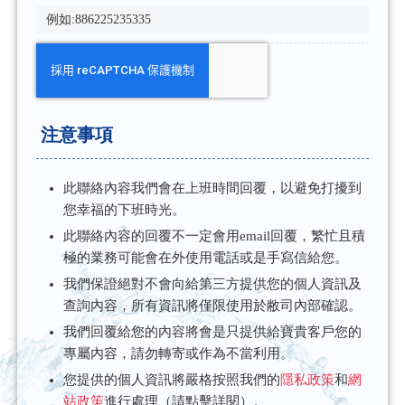
注意事項
此聯絡內容我們會在上班時間回覆，以避免打擾到
您幸福的下班時光。
此聯絡內容的回覆不一定會用email回覆，繁忙且積
極的業務可能會在外使用電話或是手寫信給您。
我們保證絕對不會向給第三方提供您的個人資訊及
查詢內容，所有資訊將僅限使用於敝司內部確認。
我們回覆給您的內容將會是只提供給寶貴客戶您的
專屬內容，請勿轉寄或作為不當利用。
您提供的個人資訊將嚴格按照我們的
隱私政策
和
網
站政策
進行處理（請點擊詳閱）。