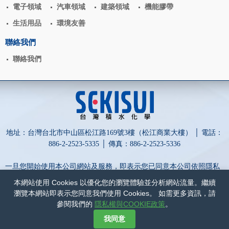
電子領域
汽車領域
建築領域
機能膠帶
生活用品
環境友善
聯絡我們
聯絡我們
地址：台灣台北市中山區松江路169號3樓（松江商業大樓） │ 電話：
886-2-2523-5335 │ 傳真：886-2-2523-5336
一旦您開始使用本公司網站及服務，即表示您已同意本公司依照隱私
權政策蒐集、處理、利用及保護您的個人資訊。
本網站使用 Cookies 以優化您的瀏覽體驗並分析網站流量。繼續
為保障您的權益，請點擊詳閱以下內容：
隱私權與COOKIE政策
和
瀏覽本網站即表示您同意我們使用 Cookies。 如需更多資訊，請
網站政策
。
參閱我們的
隱私權與COOKIE政策
。
網頁設計-網動廣告
我同意
©
台灣積水化學股份有限公司
COPYRIGHT
2017
ALL RIGHTS RESERVED.