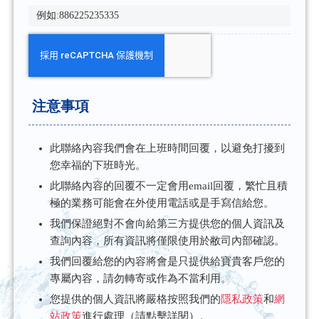
注意事項
此聯絡內容我們會在上班時間回覆，以避免打擾到
您幸福的下班時光。
此聯絡內容的回覆不一定會用email回覆，繁忙且積
極的業務可能會在外使用電話或是手寫信給您。
我們保證絕對不會向給第三方提供您的個人資訊及
查詢內容，所有資訊將僅限使用於敝司內部確認。
我們回覆給您的內容將會是只提供給寶貴客戶您的
專屬內容，請勿轉寄或作為不當利用。
您提供的個人資訊將嚴格按照我們的
隱私政策
和
網
站政策
進行處理（請點擊詳閱）。