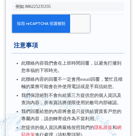
注意事項
此聯絡內容我們會在上班時間回覆，以避免打擾到
您幸福的下班時光。
此聯絡內容的回覆不一定會用email回覆，繁忙且積
極的業務可能會在外使用電話或是手寫信給您。
我們保證絕對不會向給第三方提供您的個人資訊及
查詢內容，所有資訊將僅限使用於敝司內部確認。
我們回覆給您的內容將會是只提供給寶貴客戶您的
專屬內容，請勿轉寄或作為不當利用。
您提供的個人資訊將嚴格按照我們的
隱私政策
和
網
站政策
進行處理（請點擊詳閱）。