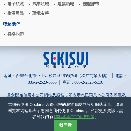
電子領域
汽車領域
建築領域
機能膠帶
生活用品
環境友善
聯絡我們
聯絡我們
地址：台灣台北市中山區松江路169號3樓（松江商業大樓） │ 電話：
886-2-2523-5335 │ 傳真：886-2-2523-5336
一旦您開始使用本公司網站及服務，即表示您已同意本公司依照隱私
權政策蒐集、處理、利用及保護您的個人資訊。
本網站使用 Cookies 以優化您的瀏覽體驗並分析網站流量。繼續
為保障您的權益，請點擊詳閱以下內容：
隱私權與COOKIE政策
和
瀏覽本網站即表示您同意我們使用 Cookies。 如需更多資訊，請
網站政策
。
參閱我們的
隱私權與COOKIE政策
。
網頁設計-網動廣告
我同意
©
台灣積水化學股份有限公司
COPYRIGHT
2017
ALL RIGHTS RESERVED.