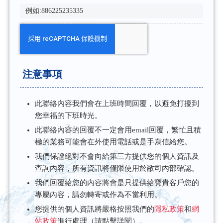
注意事項
此聯絡內容我們會在上班時間回覆，以避免打擾到
您幸福的下班時光。
此聯絡內容的回覆不一定會用email回覆，繁忙且積
極的業務可能會在外使用電話或是手寫信給您。
我們保證絕對不會向給第三方提供您的個人資訊及
查詢內容，所有資訊將僅限使用於敝司內部確認。
我們回覆給您的內容將會是只提供給寶貴客戶您的
專屬內容，請勿轉寄或作為不當利用。
您提供的個人資訊將嚴格按照我們的
隱私政策
和
網
站政策
進行處理（請點擊詳閱）。