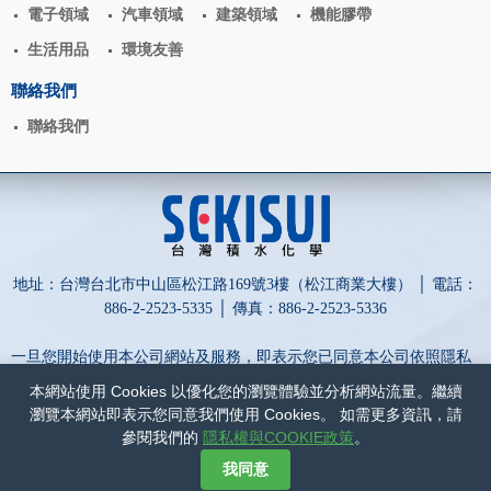
電子領域
汽車領域
建築領域
機能膠帶
生活用品
環境友善
聯絡我們
聯絡我們
地址：台灣台北市中山區松江路169號3樓（松江商業大樓） │ 電話：
886-2-2523-5335 │ 傳真：886-2-2523-5336
一旦您開始使用本公司網站及服務，即表示您已同意本公司依照隱私
權政策蒐集、處理、利用及保護您的個人資訊。
本網站使用 Cookies 以優化您的瀏覽體驗並分析網站流量。繼續
為保障您的權益，請點擊詳閱以下內容：
隱私權與COOKIE政策
和
瀏覽本網站即表示您同意我們使用 Cookies。 如需更多資訊，請
網站政策
。
參閱我們的
隱私權與COOKIE政策
。
網頁設計-網動廣告
我同意
©
台灣積水化學股份有限公司
COPYRIGHT
2017
ALL RIGHTS RESERVED.