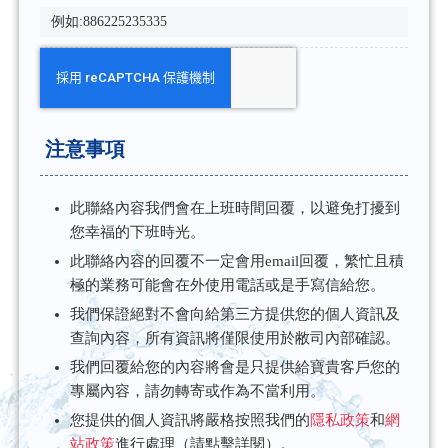
注意事項
此聯絡內容我們會在上班時間回覆，以避免打擾到
您幸福的下班時光。
此聯絡內容的回覆不一定會用email回覆，繁忙且積
極的業務可能會在外使用電話或是手寫信給您。
我們保證絕對不會向給第三方提供您的個人資訊及
查詢內容，所有資訊將僅限使用於敝司內部確認。
我們回覆給您的內容將會是只提供給寶貴客戶您的
專屬內容，請勿轉寄或作為不當利用。
您提供的個人資訊將嚴格按照我們的
隱私政策
和
網
站政策
進行處理（請點擊詳閱）。