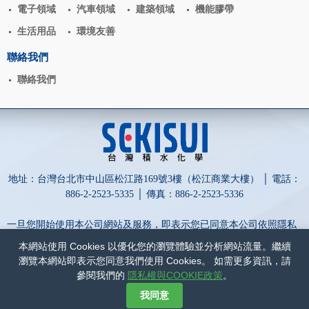
電子領域
汽車領域
建築領域
機能膠帶
生活用品
環境友善
聯絡我們
聯絡我們
地址：台灣台北市中山區松江路169號3樓（松江商業大樓） │ 電話：
886-2-2523-5335 │ 傳真：886-2-2523-5336
一旦您開始使用本公司網站及服務，即表示您已同意本公司依照隱私
權政策蒐集、處理、利用及保護您的個人資訊。
本網站使用 Cookies 以優化您的瀏覽體驗並分析網站流量。繼續
為保障您的權益，請點擊詳閱以下內容：
隱私權與COOKIE政策
和
瀏覽本網站即表示您同意我們使用 Cookies。 如需更多資訊，請
網站政策
。
參閱我們的
隱私權與COOKIE政策
。
網頁設計-網動廣告
我同意
©
台灣積水化學股份有限公司
COPYRIGHT
2017
ALL RIGHTS RESERVED.