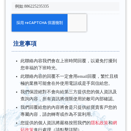
注意事項
此聯絡內容我們會在上班時間回覆，以避免打擾到
您幸福的下班時光。
此聯絡內容的回覆不一定會用email回覆，繁忙且積
極的業務可能會在外使用電話或是手寫信給您。
我們保證絕對不會向給第三方提供您的個人資訊及
查詢內容，所有資訊將僅限使用於敝司內部確認。
我們回覆給您的內容將會是只提供給寶貴客戶您的
專屬內容，請勿轉寄或作為不當利用。
您提供的個人資訊將嚴格按照我們的
隱私政策
和
網
站政策
進行處理（請點擊詳閱）。