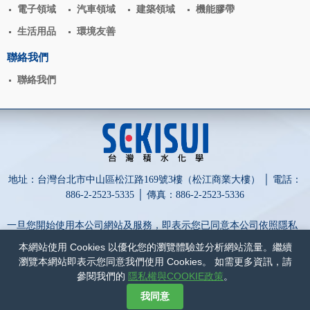
電子領域
汽車領域
建築領域
機能膠帶
生活用品
環境友善
聯絡我們
聯絡我們
地址：台灣台北市中山區松江路169號3樓（松江商業大樓） │ 電話：
886-2-2523-5335 │ 傳真：886-2-2523-5336
一旦您開始使用本公司網站及服務，即表示您已同意本公司依照隱私
權政策蒐集、處理、利用及保護您的個人資訊。
本網站使用 Cookies 以優化您的瀏覽體驗並分析網站流量。繼續
為保障您的權益，請點擊詳閱以下內容：
隱私權與COOKIE政策
和
瀏覽本網站即表示您同意我們使用 Cookies。 如需更多資訊，請
網站政策
。
參閱我們的
隱私權與COOKIE政策
。
網頁設計-網動廣告
我同意
©
台灣積水化學股份有限公司
COPYRIGHT
2017
ALL RIGHTS RESERVED.