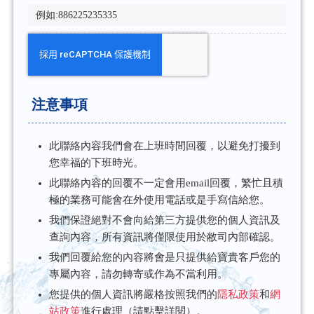
注意事項
此聯絡內容我們會在上班時間回覆，以避免打擾到
您幸福的下班時光。
此聯絡內容的回覆不一定會用email回覆，繁忙且積
極的業務可能會在外使用電話或是手寫信給您。
我們保證絕對不會向給第三方提供您的個人資訊及
查詢內容，所有資訊將僅限使用於敝司內部確認。
我們回覆給您的內容將會是只提供給寶貴客戶您的
專屬內容，請勿轉寄或作為不當利用。
您提供的個人資訊將嚴格按照我們的
隱私政策
和
網
站政策
進行處理（請點擊詳閱）。