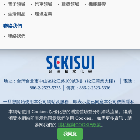
電子領域
汽車領域
建築領域
機能膠帶
生活用品
環境友善
聯絡我們
聯絡我們
地址：台灣台北市中山區松江路169號3樓（松江商業大樓） │ 電話：
886-2-2523-5335 │ 傳真：886-2-2523-5336
一旦您開始使用本公司網站及服務，即表示您已同意本公司依照隱私
權政策蒐集、處理、利用及保護您的個人資訊。
本網站使用 Cookies 以優化您的瀏覽體驗並分析網站流量。繼續
為保障您的權益，請點擊詳閱以下內容：
隱私權與COOKIE政策
和
瀏覽本網站即表示您同意我們使用 Cookies。 如需更多資訊，請
網站政策
。
參閱我們的
隱私權與COOKIE政策
。
網頁設計-網動廣告
我同意
©
台灣積水化學股份有限公司
COPYRIGHT
2017
ALL RIGHTS RESERVED.