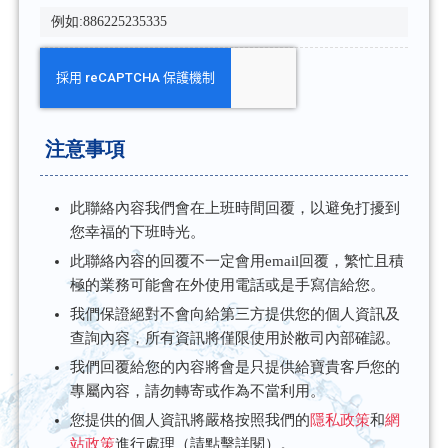
注意事項
此聯絡內容我們會在上班時間回覆，以避免打擾到
您幸福的下班時光。
此聯絡內容的回覆不一定會用email回覆，繁忙且積
極的業務可能會在外使用電話或是手寫信給您。
我們保證絕對不會向給第三方提供您的個人資訊及
查詢內容，所有資訊將僅限使用於敝司內部確認。
我們回覆給您的內容將會是只提供給寶貴客戶您的
專屬內容，請勿轉寄或作為不當利用。
您提供的個人資訊將嚴格按照我們的
隱私政策
和
網
站政策
進行處理（請點擊詳閱）。