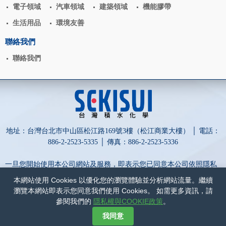
電子領域
汽車領域
建築領域
機能膠帶
生活用品
環境友善
聯絡我們
聯絡我們
地址：台灣台北市中山區松江路169號3樓（松江商業大樓） │ 電話：
886-2-2523-5335 │ 傳真：886-2-2523-5336
一旦您開始使用本公司網站及服務，即表示您已同意本公司依照隱私
權政策蒐集、處理、利用及保護您的個人資訊。
本網站使用 Cookies 以優化您的瀏覽體驗並分析網站流量。繼續
為保障您的權益，請點擊詳閱以下內容：
隱私權與COOKIE政策
和
瀏覽本網站即表示您同意我們使用 Cookies。 如需更多資訊，請
網站政策
。
參閱我們的
隱私權與COOKIE政策
。
網頁設計-網動廣告
我同意
©
台灣積水化學股份有限公司
COPYRIGHT
2017
ALL RIGHTS RESERVED.