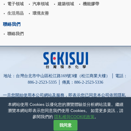
電子領域
汽車領域
建築領域
機能膠帶
生活用品
環境友善
聯絡我們
聯絡我們
地址：台灣台北市中山區松江路169號3樓（松江商業大樓） │ 電話：
886-2-2523-5335 │ 傳真：886-2-2523-5336
一旦您開始使用本公司網站及服務，即表示您已同意本公司依照隱私
權政策蒐集、處理、利用及保護您的個人資訊。
本網站使用 Cookies 以優化您的瀏覽體驗並分析網站流量。繼續
為保障您的權益，請點擊詳閱以下內容：
隱私權與COOKIE政策
和
瀏覽本網站即表示您同意我們使用 Cookies。 如需更多資訊，請
網站政策
。
參閱我們的
隱私權與COOKIE政策
。
網頁設計-網動廣告
我同意
©
台灣積水化學股份有限公司
COPYRIGHT
2017
ALL RIGHTS RESERVED.