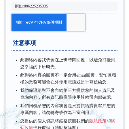
注意事項
此聯絡內容我們會在上班時間回覆，以避免打擾到
您幸福的下班時光。
此聯絡內容的回覆不一定會用email回覆，繁忙且積
極的業務可能會在外使用電話或是手寫信給您。
我們保證絕對不會向給第三方提供您的個人資訊及
查詢內容，所有資訊將僅限使用於敝司內部確認。
我們回覆給您的內容將會是只提供給寶貴客戶您的
專屬內容，請勿轉寄或作為不當利用。
您提供的個人資訊將嚴格按照我們的
隱私政策
和
網
站政策
進行處理（請點擊詳閱）。